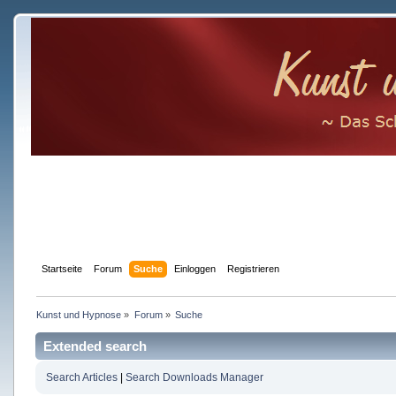
Startseite
Forum
Suche
Einloggen
Registrieren
Kunst und Hypnose
»
Forum
»
Suche
Extended search
Search Articles
|
Search Downloads Manager