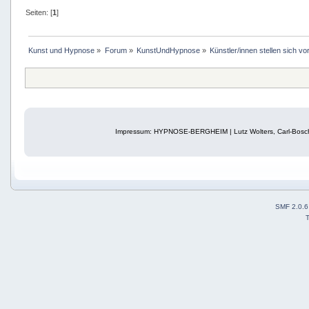
Seiten: [
1
]
Kunst und Hypnose
»
Forum
»
KunstUndHypnose
»
Künstler/innen stellen sich vo
Impressum: HYPNOSE-BERGHEIM | Lutz Wolters, Carl-Bosch
SMF 2.0.6
T