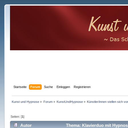
Startseite
Forum
Suche
Einloggen
Registrieren
Kunst und Hypnose
»
Forum
»
KunstUndHypnose
»
Künstler/innen stellen sich vo
Seiten: [
1
]
Autor
Thema: Klavierduo mit Hypnos