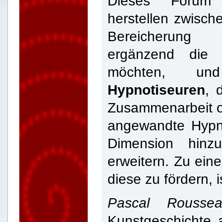
Dieses Forum
herstellen zwisc
Bereicherung
ergänzend die 
möchten, 
Hypnotiseuren
, 
Zusammenarbeit o
angewandte Hypn
Dimension hinz
erweitern. Zu ein
diese zu fördern, 
Pascal Rousse
Kunstgeschichte 