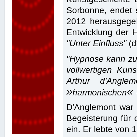
Sorbonne, endet 
2012 herausgegeb
Entwicklung der 
"Unter Einfluss"
(d
"Hypnose kann z
vollwertigen Ku
Arthur d'Angle
»
«
harmonischen
D'Anglemont war H
Begeisterung für 
ein. Er lebte von