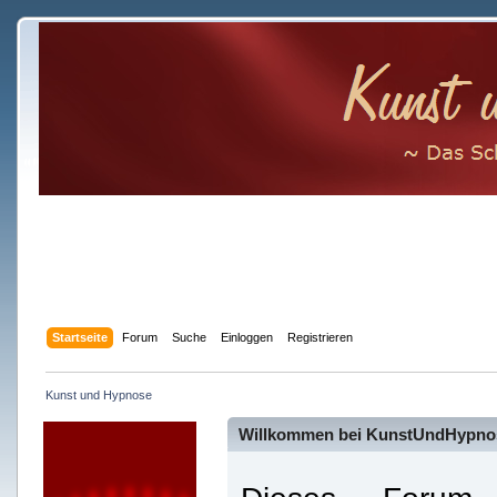
Startseite
Forum
Suche
Einloggen
Registrieren
Kunst und Hypnose
Willkommen bei KunstUndHypno