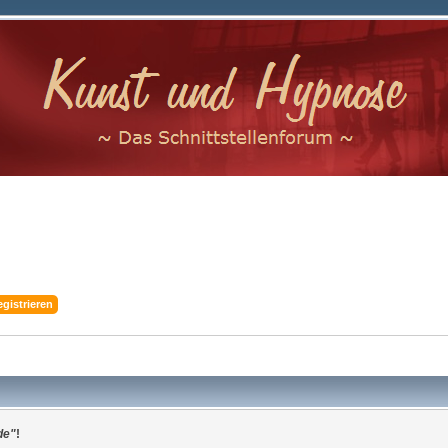
egistrieren
de"
!