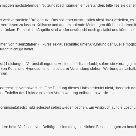
ich mit den nachstehenden Nutzungsbedingungen einverstanden, bitte lies sie daher 
t weit verbreitete "Du" genutzt. Das soll aber ausdrücklich nicht dazu verleiten, 
ermissen zu lassen. Kritische und anderslautende Meinungen dürfen selbstverstä
schränken. Persönliche Angriffe sind weder erwünscht noch gestattet und können z
men von "Kleinzitaten" (= kurze Textausschnitte) unter Anführung der Quelle mög
echt nicht gestattet.
t-) Leistungen, Veranstaltungen usw. sind natürlich erlaubt, sofern sie vorrangi
von Kunst und Hypnose - in unmittelbarer Verbindung stehen. Werbung außerhalb 
hren.
elbst rechtlich verantwortlich. Eine Duldung dieses Links bedeutet nicht, dass sich 
ss der Ersteller des Links von seiner Verantwortung entbunden würde.
orumsmitgliedschaft) jederzeit selbst wieder löschen. Ein Anspruch auf die Löschu
ondere beim Verfassen von Beiträgen, sind die gesetzlichen Bestimmungen zu beac