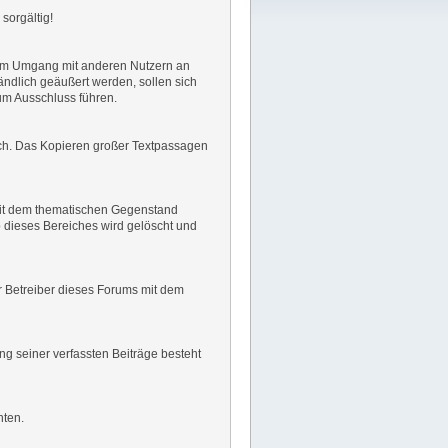
sorgältig!
es im Umgang mit anderen Nutzern an
ndlich geäußert werden, sollen sich
um Ausschluss führen.
lich. Das Kopieren großer Textpassagen
g mit dem thematischen Gegenstand
dieses Bereiches wird gelöscht und
der Betreiber dieses Forums mit dem
ng seiner verfassten Beiträge besteht
hten.