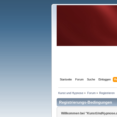
Startseite
Forum
Suche
Einloggen
R
Kunst und Hypnose
»
Forum
»
Registrieren
Registrierungs-Bedingungen
Willkommen bei
"KunstUndHypnose.