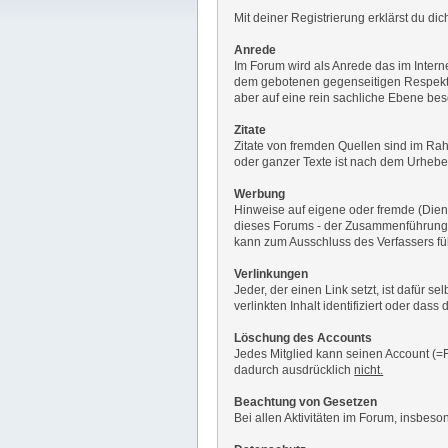
Mit deiner Registrierung erklärst du d
Anrede
Im Forum wird als Anrede das im Interne
dem gebotenen gegenseitigen Respekt v
aber auf eine rein sachliche Ebene be
Zitate
Zitate von fremden Quellen sind im Rah
oder ganzer Texte ist nach dem Urheberr
Werbung
Hinweise auf eigene oder fremde (Diens
dieses Forums - der Zusammenführung 
kann zum Ausschluss des Verfassers fü
Verlinkungen
Jeder, der einen Link setzt, ist dafür s
verlinkten Inhalt identifiziert oder da
Löschung des Accounts
Jedes Mitglied kann seinen Account (=F
dadurch ausdrücklich
nicht.
Beachtung von Gesetzen
Bei allen Aktivitäten im Forum, insbes