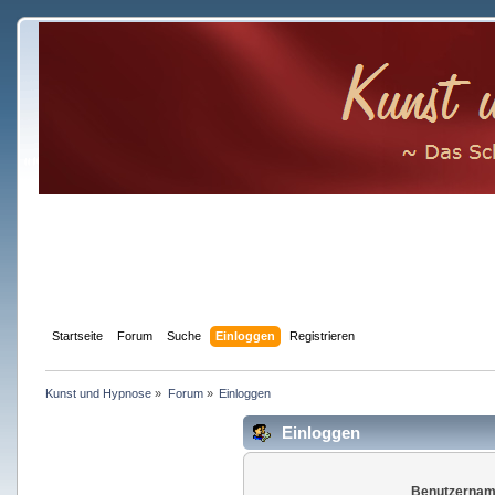
Startseite
Forum
Suche
Einloggen
Registrieren
Kunst und Hypnose
»
Forum
»
Einloggen
Einloggen
Benutzernam