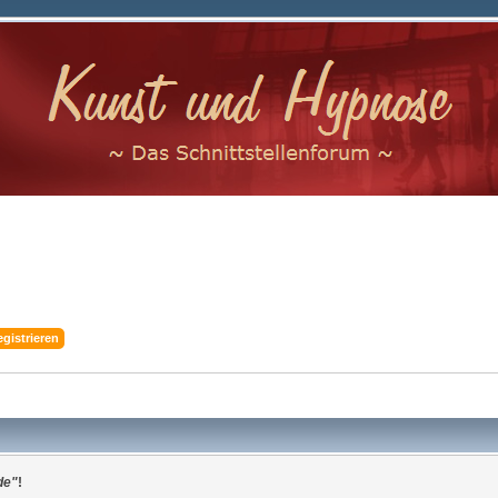
egistrieren
de"
!