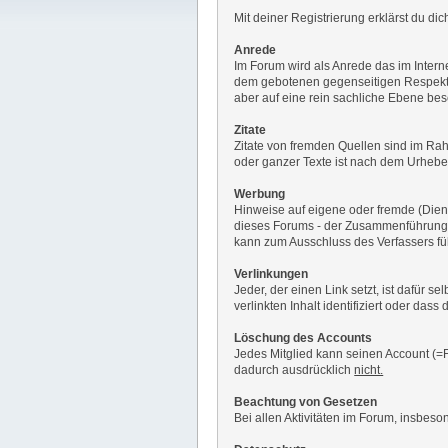
Mit deiner Registrierung erklärst du d
Anrede
Im Forum wird als Anrede das im Interne
dem gebotenen gegenseitigen Respekt v
aber auf eine rein sachliche Ebene be
Zitate
Zitate von fremden Quellen sind im Rah
oder ganzer Texte ist nach dem Urheberr
Werbung
Hinweise auf eigene oder fremde (Diens
dieses Forums - der Zusammenführung 
kann zum Ausschluss des Verfassers fü
Verlinkungen
Jeder, der einen Link setzt, ist dafür s
verlinkten Inhalt identifiziert oder da
Löschung des Accounts
Jedes Mitglied kann seinen Account (=F
dadurch ausdrücklich
nicht.
Beachtung von Gesetzen
Bei allen Aktivitäten im Forum, insbes