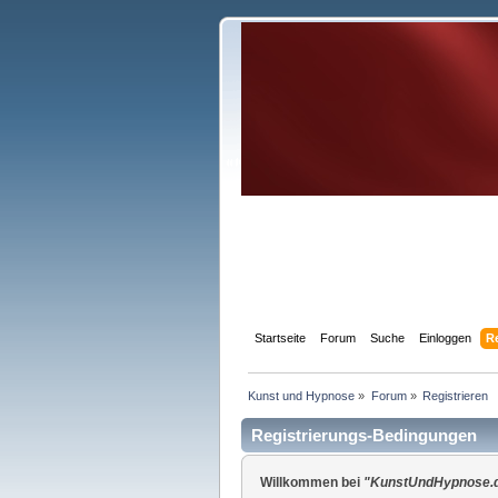
Startseite
Forum
Suche
Einloggen
R
Kunst und Hypnose
»
Forum
»
Registrieren
Registrierungs-Bedingungen
Willkommen bei
"KunstUndHypnose.