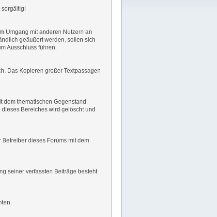
sorgältig!
es im Umgang mit anderen Nutzern an
ndlich geäußert werden, sollen sich
um Ausschluss führen.
lich. Das Kopieren großer Textpassagen
g mit dem thematischen Gegenstand
dieses Bereiches wird gelöscht und
der Betreiber dieses Forums mit dem
ng seiner verfassten Beiträge besteht
hten.