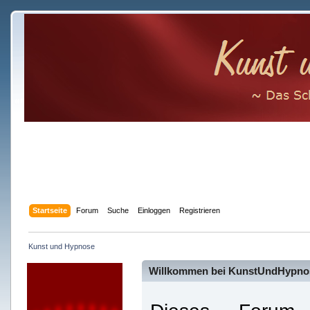
Startseite
Forum
Suche
Einloggen
Registrieren
Kunst und Hypnose
Willkommen bei KunstUndHypno