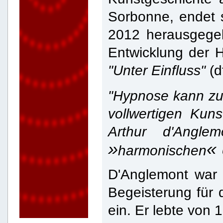
Sorbonne, endet 
2012 herausgegeb
Entwicklung der 
"Unter Einfluss"
(d
"Hypnose kann z
vollwertigen Ku
Arthur d'Angle
»
«
harmonischen
D'Anglemont war H
Begeisterung für 
ein. Er lebte von