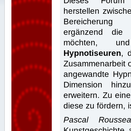
Dieses Forum
herstellen zwisc
Bereicherung
ergänzend die 
möchten, 
Hypnotiseuren
, 
Zusammenarbeit o
angewandte Hypn
Dimension hinz
erweitern. Zu ein
diese zu fördern, 
Pascal Rousse
Kunstgeschichte 