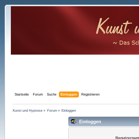
Startseite
Forum
Suche
Einloggen
Registrieren
Kunst und Hypnose
»
Forum
»
Einloggen
Einloggen
Benutzernam