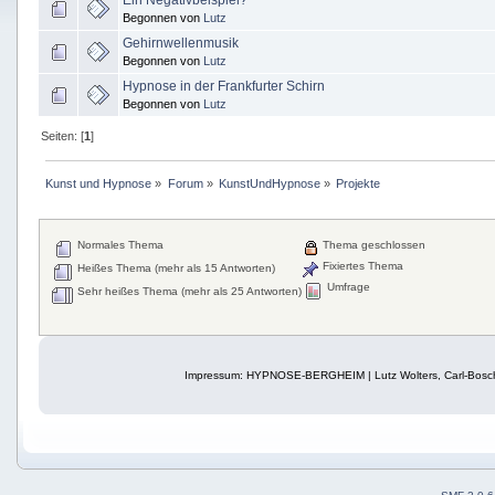
Ein Negativbeispiel?
Begonnen von
Lutz
Gehirnwellenmusik
Begonnen von
Lutz
Hypnose in der Frankfurter Schirn
Begonnen von
Lutz
Seiten: [
1
]
Kunst und Hypnose
»
Forum
»
KunstUndHypnose
»
Projekte
Normales Thema
Thema geschlossen
Fixiertes Thema
Heißes Thema (mehr als 15 Antworten)
Umfrage
Sehr heißes Thema (mehr als 25 Antworten)
Impressum: HYPNOSE-BERGHEIM | Lutz Wolters, Carl-Bosch