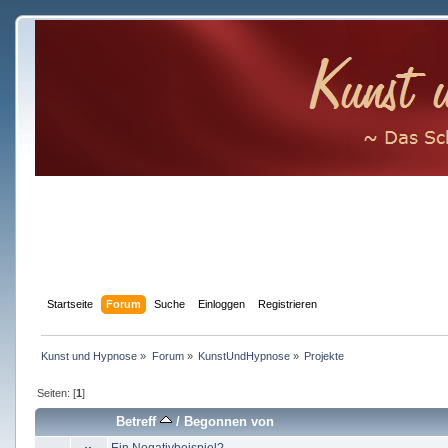
Startseite
Forum
Suche
Einloggen
Registrieren
Kunst und Hypnose
»
Forum
»
KunstUndHypnose
»
Projekte
Seiten: [
1
]
Betreff
/
Begonnen von