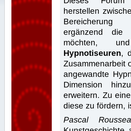
Dieses Forum
herstellen zwisc
Bereicherung
ergänzend die 
möchten, 
Hypnotiseuren
, 
Zusammenarbeit o
angewandte Hypn
Dimension hinz
erweitern. Zu ein
diese zu fördern, 
Pascal Rousse
Kunstgeschichte 