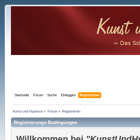
Startseite
Forum
Suche
Einloggen
Registrieren
Kunst und Hypnose
»
Forum
»
Registrieren
Registrierungs-Bedingungen
Willkommen bei
"KunstUndH