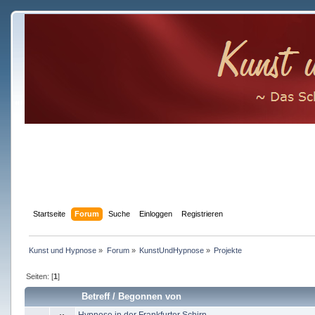
Startseite
Forum
Suche
Einloggen
Registrieren
Kunst und Hypnose
»
Forum
»
KunstUndHypnose
»
Projekte
Seiten: [
1
]
Betreff
/
Begonnen von