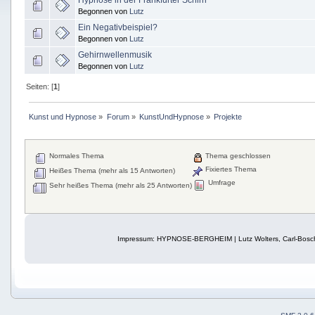
Hypnose in der Frankfurter Schirn
Begonnen von
Lutz
Ein Negativbeispiel?
Begonnen von
Lutz
Gehirnwellenmusik
Begonnen von
Lutz
Seiten: [
1
]
Kunst und Hypnose
»
Forum
»
KunstUndHypnose
»
Projekte
Normales Thema
Thema geschlossen
Fixiertes Thema
Heißes Thema (mehr als 15 Antworten)
Umfrage
Sehr heißes Thema (mehr als 25 Antworten)
Impressum: HYPNOSE-BERGHEIM | Lutz Wolters, Carl-Bosch