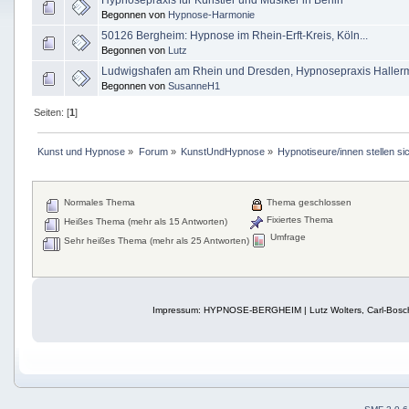
Hypnosepraxis für Künstler und Musiker in Berlin
Begonnen von
Hypnose-Harmonie
50126 Bergheim: Hypnose im Rhein-Erft-Kreis, Köln...
Begonnen von
Lutz
Ludwigshafen am Rhein und Dresden, Hypnosepraxis Haller
Begonnen von
SusanneH1
Seiten: [
1
]
Kunst und Hypnose
»
Forum
»
KunstUndHypnose
»
Hypnotiseure/innen stellen si
Normales Thema
Thema geschlossen
Fixiertes Thema
Heißes Thema (mehr als 15 Antworten)
Umfrage
Sehr heißes Thema (mehr als 25 Antworten)
Impressum: HYPNOSE-BERGHEIM | Lutz Wolters, Carl-Bosch