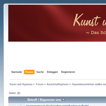
Startseite
Forum
Suche
Einloggen
Registrieren
Kunst und Hypnose
»
Forum
»
KunstUndHypnose
»
Hypnotiseure/innen stellen si
Seiten: [
1
]
Betreff
/
Begonnen von