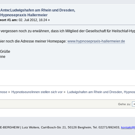
Antw:Ludwigshafen am Rhein und Dresden,
Hypnosepraxis Hallermeier
wort #1 am:
02. Juli 2012, 16:24 »
vergessen noch zu erwähnen, dass ich Mitglied der Gesellschaft für Heilschlaf-Hy
ier noch die Adresse meiner Homepage:
www.hypnosepraxis-hallermeier.de
 Grüße
nne
nose
»
Hypnotiseure/innen stellen sich vor
»
Ludwigshafen am Rhein und Dresden, Hypnose
Gehe zu:
BERGHEIM | Lutz Wolters, Carl-Bosch-Str. 21, 50126 Bergheim, Tel. 02271/992403,
kontakt@