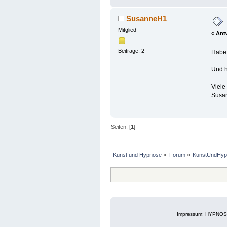
SusanneH1
Mitglied
«
Ant
Beiträge: 2
Habe 
Und h
Viele
Susa
Seiten: [
1
]
Kunst und Hypnose
»
Forum
»
KunstUndHyp
Impressum: HYPNOSE-