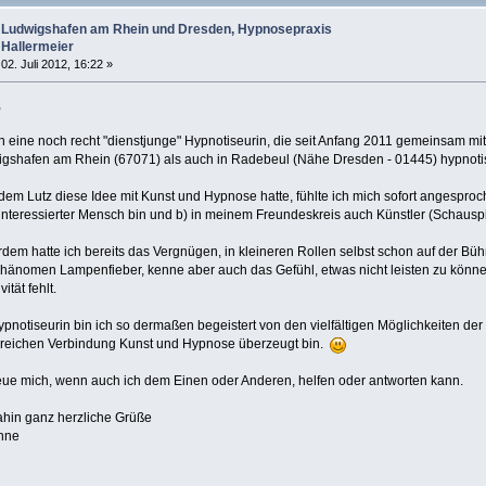
Ludwigshafen am Rhein und Dresden, Hypnosepraxis
Hallermeier
02. Juli 2012, 16:22 »
,
in eine noch recht "dienstjunge" Hypnotiseurin, die seit Anfang 2011 gemeinsam m
gshafen am Rhein (67071) als auch in Radebeul (Nähe Dresden - 01445) hypnotisc
em Lutz diese Idee mit Kunst und Hypnose hatte, fühlte ich mich sofort angesproch
interessierter Mensch bin und b) in meinem Freundeskreis auch Künstler (Schauspi
dem hatte ich bereits das Vergnügen, in kleineren Rollen selbst schon auf der B
hänomen Lampenfieber, kenne aber auch das Gefühl, etwas nicht leisten zu können, 
vität fehlt.
ypnotiseurin bin ich so dermaßen begeistert von den vielfältigen Möglichkeiten de
greichen Verbindung Kunst und Hypnose überzeugt bin.
reue mich, wenn auch ich dem Einen oder Anderen, helfen oder antworten kann.
ahin ganz herzliche Grüße
nne