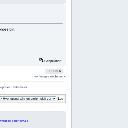
pnose bin.
Gespeichert
DRUCKEN
« vorheriges
nächstes »
praxis Hallermeier
hypnose-bergheim.de