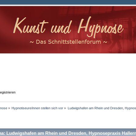
egistrieren
nose
»
Hypnotiseure/innen stellen sich vor
»
Ludwigshafen am Rhein und Dresden, Hypnose
: Ludwigshafen am Rhein und Dresden, Hypnosepraxis Hallerm