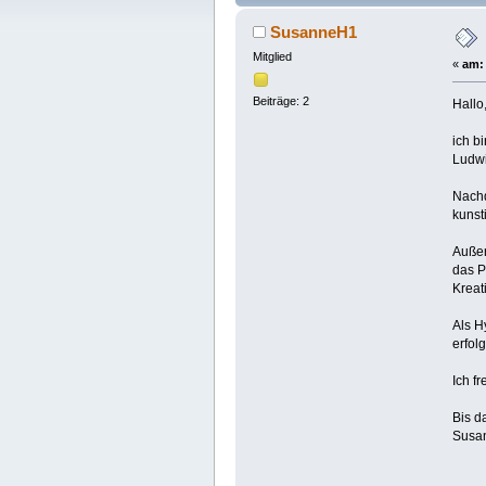
SusanneH1
Mitglied
«
am:
Beiträge: 2
Hallo
ich b
Ludwi
Nachd
kunst
Außer
das P
Kreati
Als H
erfol
Ich f
Bis d
Susa