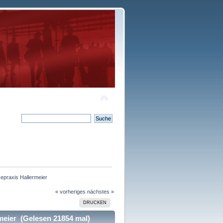
praxis Hallermeier
« vorheriges
nächstes »
DRUCKEN
eier (Gelesen 21854 mal)