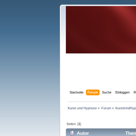
Startseite
Forum
Suche
Einloggen
R
Kunst und Hypnose
»
Forum
»
KunstUndHyp
Seiten: [
1
]
Autor
Thema