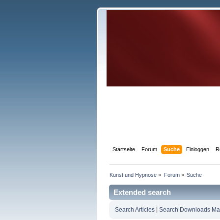
Startseite
Forum
Suche
Einloggen
R
Kunst und Hypnose
»
Forum
»
Suche
Extended search
Search Articles
|
Search Downloads Ma