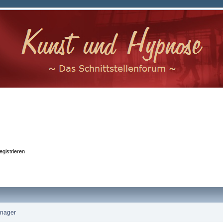
egistrieren
nager