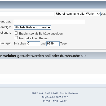
z.B.
enutzer:
enfolge:
ptionen:
Ergebnisse als Beiträge anzeigen
Nur Betreff der Themen
Beitrags:
Zwischen
und
Tage
in welcher gesucht werden soll oder durchsuche alle
SMF 2.0.6
|
SMF © 2011
,
Simple Machines
TinyPortal
© 2005-2012
XHTML
RSS
WAP2