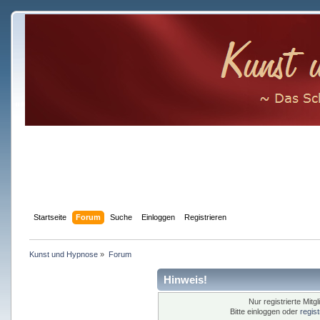
Startseite
Forum
Suche
Einloggen
Registrieren
Kunst und Hypnose
»
Forum
Hinweis!
Nur registrierte Mitg
Bitte einloggen oder
regis