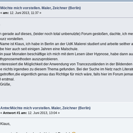
Möchte mich vorstellen. Maler, Zeichner (Berlin)
«
am:
12. Juni 2013, 11:37 »
,
in gerade auf dieses, (leider noch total unbenutzte) Forum gestoßen, dachte, ich 
kurz vorstellen.
Name ist Klaus, ich habe in Berlin an der UdK Malerei studiert und arbeite seither al
ibe hier auch seit einigen Jahren eine Malschule.
ein paar Monaten beschäftige ich mich mit dem Lesen über Hypnose, habe dann 
thypnosemethoden auszuprobieren.
interessiert die Möglichkeit der Anwendung von Trancezuständen in der Bildenden 
ie nichts irgendwo zu diesem Thema gefunden. Bei der Suche im Netz nach Literatu
 getroffen,die eigentlich genau das Richtige für mich wäre, falls hier im Forum jemand
l erstmal.
 Grüße,
Antw:Möchte mich vorstellen. Maler, Zeichner (Berlin)
«
Antwort #1 am:
12. Juni 2013, 13:04 »
 Klaus,