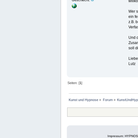
willk
Wer s
ein f
z.B. 
Verfa
Und d
Zusam
soll 
Liebe
Lutz
Seiten: [
1
]
Kunst und Hypnose
»
Forum
»
KunstUndHyp
Impressum: HYPNOSE-