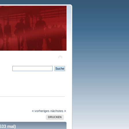
« vorheriges
nächstes »
DRUCKEN
633 mal)