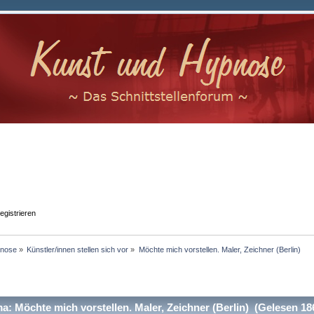
egistrieren
nose
»
Künstler/innen stellen sich vor
»
Möchte mich vorstellen. Maler, Zeichner (Berlin)
: Möchte mich vorstellen. Maler, Zeichner (Berlin) (Gelesen 18