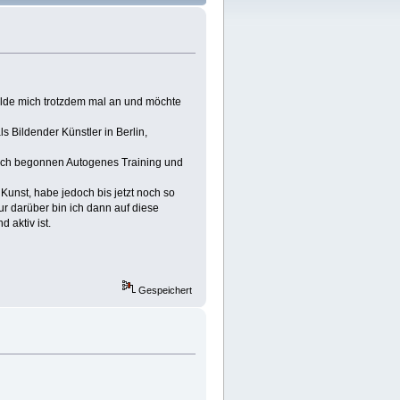
melde mich trotzdem mal an und möchte
s Bildender Künstler in Berlin,
auch begonnen Autogenes Training und
Kunst, habe jedoch bis jetzt noch so
r darüber bin ich dann auf diese
 aktiv ist.
Gespeichert