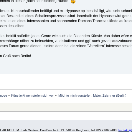
ommen in dieser (noch sehr kleinen) Runde!
ich als Kunstschaffender betätigt und mit Hypnose pp. beschäftigt, wird sehr schne
ester Bestandteil eines Schaffensprozesses sind. Innerhalb der Hypnose wird gern 
beim Lesen eines interessanten und spannenden Romans Trancezustände auftreten; 
ssen desselben!
ies betrifft natürlich jedes Genre wie auch die Bildenden Künste. Von daher wäre 
menhänge näher zu beleuchten, zu diskutieren und ggf. auch gezielt auszubauen
dieses Forum gerne dienen - sofern denn bei einzelnen "Vorreitern" Interesse besteh
n Gruß nach Berlin!
nose
»
Künstler/innen stellen sich vor
»
Möchte mich vorstellen. Maler, Zeichner (Berlin)
BERGHEIM | Lutz Wolters, Carl-Bosch-Str. 21, 50126 Bergheim, Tel. 02271/992403,
kontakt@