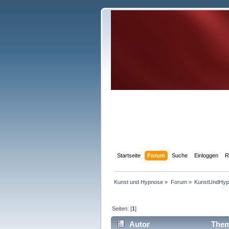
Startseite
Forum
Suche
Einloggen
R
Kunst und Hypnose
»
Forum
»
KunstUndHyp
Seiten: [
1
]
Autor
Thema