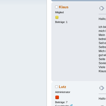
Klaus
Mitglied
Hallo
Beiträge: 1
ich b
mich 
Mein 
betre
Seit 
Selbs
Mich 
gut w
Seite
Sovie
Viele
Klaus
Lutz
Administrator
Hallo
Beiträge: 7
Geschlecht: