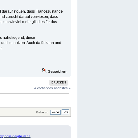
ll darauf stoßen, dass Trancezustände
und zurecht darauf verwiesen, dass
um wieviel mehr gilt dies für das
es naheliegend, diese
 und zu nutzen. Auch dafür kann und
t.
Gespeichert
DRUCKEN
« vorheriges
nächstes »
Gehe zu:
hypnose-bergheim.de