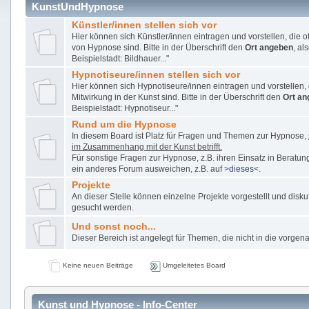
KunstUndHypnose
Künstler/innen stellen sich vor
Hier können sich Künstler/innen eintragen und vorstellen, die o
von Hypnose sind. Bitte in der Überschrift den
Ort angeben
, al
Beispielstadt: Bildhauer..."
Hypnotiseure/innen stellen sich vor
Hier können sich Hypnotiseure/innen eintragen und vorstellen, d
Mitwirkung in der Kunst sind. Bitte in der Überschrift den
Ort an
Beispielstadt: Hypnotiseur..."
Rund um die Hypnose
In diesem Board ist Platz für Fragen und Themen zur Hypnose,
im Zusammenhang mit der Kunst betrifft.
Für sonstige Fragen zur Hypnose, z.B. ihren Einsatz in Beratung
ein anderes Forum ausweichen, z.B. auf
>dieses<.
Projekte
An dieser Stelle können einzelne Projekte vorgestellt und disku
gesucht werden.
Und sonst noch...
Dieser Bereich ist angelegt für Themen, die nicht in die vorge
Keine neuen Beiträge
Umgeleitetes Board
Kunst und Hypnose - Info-Center