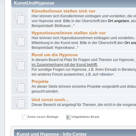
KunstUndHypnose
Künstler/innen stellen sich vor
Hier können sich Künstler/innen eintragen und vorstellen, die o
von Hypnose sind. Bitte in der Überschrift den
Ort angeben
, al
Beispielstadt: Bildhauer..."
Hypnotiseure/innen stellen sich vor
Hier können sich Hypnotiseure/innen eintragen und vorstellen, d
Mitwirkung in der Kunst sind. Bitte in der Überschrift den
Ort an
Beispielstadt: Hypnotiseur..."
Rund um die Hypnose
In diesem Board ist Platz für Fragen und Themen zur Hypnose,
im Zusammenhang mit der Kunst betrifft.
Für sonstige Fragen zur Hypnose, z.B. ihren Einsatz in Beratung
ein anderes Forum ausweichen, z.B. auf
>dieses<.
Projekte
An dieser Stelle können einzelne Projekte vorgestellt und disku
gesucht werden.
Und sonst noch...
Dieser Bereich ist angelegt für Themen, die nicht in die vorge
Keine neuen Beiträge
Umgeleitetes Board
Kunst und Hypnose - Info-Center