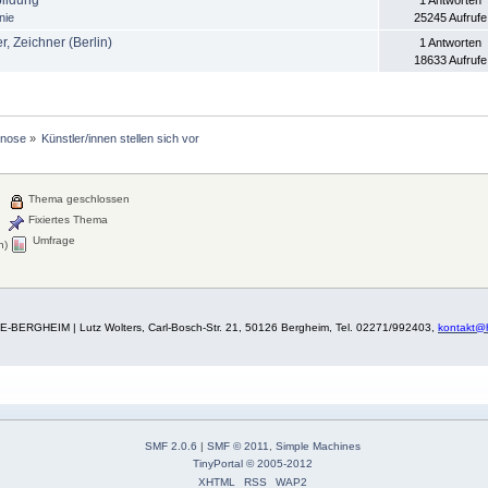
bildung
1 Antworten
nie
25245 Aufrufe
r, Zeichner (Berlin)
1 Antworten
18633 Aufrufe
nose
»
Künstler/innen stellen sich vor
Thema geschlossen
Fixiertes Thema
Umfrage
n)
BERGHEIM | Lutz Wolters, Carl-Bosch-Str. 21, 50126 Bergheim, Tel. 02271/992403,
kontakt@
SMF 2.0.6
|
SMF © 2011
,
Simple Machines
TinyPortal
© 2005-2012
XHTML
RSS
WAP2