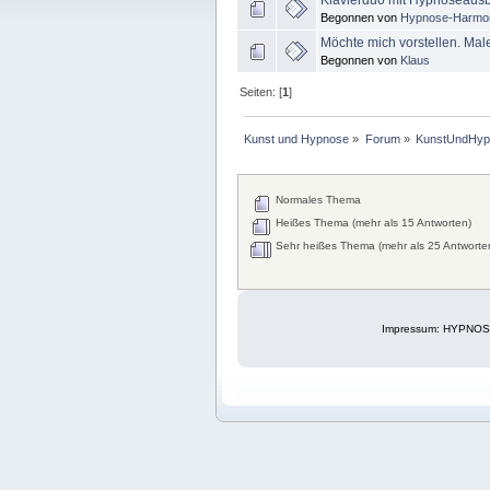
Klavierduo mit Hypnoseaus
Begonnen von
Hypnose-Harmo
Möchte mich vorstellen. Male
Begonnen von
Klaus
Seiten: [
1
]
Kunst und Hypnose
»
Forum
»
KunstUndHyp
Normales Thema
Heißes Thema (mehr als 15 Antworten)
Sehr heißes Thema (mehr als 25 Antworte
Impressum: HYPNOSE-