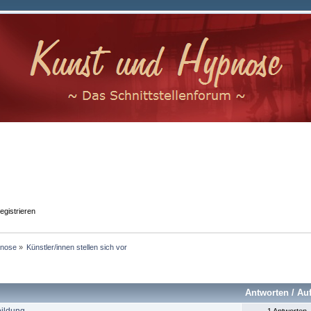
egistrieren
nose
»
Künstler/innen stellen sich vor
Antworten
/
Auf