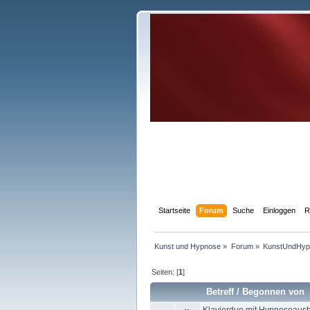
Startseite
Forum
Suche
Einloggen
R
Kunst und Hypnose
»
Forum
»
KunstUndHyp
Seiten: [
1
]
Betreff
/
Begonnen von