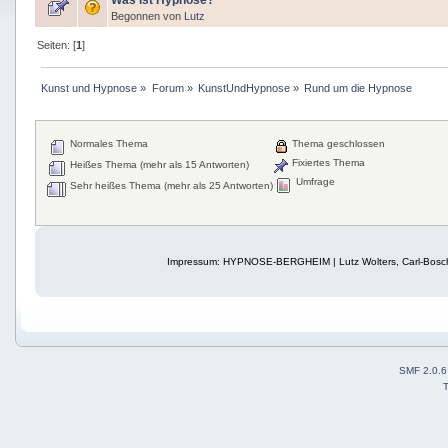
Was ist Hypnose?
Begonnen von
Lutz
Seiten: [
1
]
Kunst und Hypnose
»
Forum
»
KunstUndHypnose
»
Rund um die Hypnose
Normales Thema
Thema geschlossen
Fixiertes Thema
Heißes Thema (mehr als 15 Antworten)
Umfrage
Sehr heißes Thema (mehr als 25 Antworten)
Impressum: HYPNOSE-BERGHEIM | Lutz Wolters, Carl-Bosch
SMF 2.0.6
T