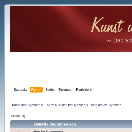
Startseite
Forum
Suche
Einloggen
Registrieren
Kunst und Hypnose
»
Forum
»
KunstUndHypnose
»
Rund um die Hypnose
Seiten: [
1
]
Betreff
/
Begonnen von