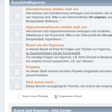
KunstUndHypnose
Künstler/innen stellen sich vor
Hier können sich Künstler/innen eintragen und vorstellen, die o
von Hypnose sind. Bitte in der Überschrift den
Ort angeben
, al
Beispielstadt: Bildhauer..."
Hypnotiseure/innen stellen sich vor
Hier können sich Hypnotiseure/innen eintragen und vorstellen, d
Mitwirkung in der Kunst sind. Bitte in der Überschrift den
Ort an
Beispielstadt: Hypnotiseur..."
Rund um die Hypnose
In diesem Board ist Platz für Fragen und Themen zur Hypnose,
im Zusammenhang mit der Kunst betrifft.
Für sonstige Fragen zur Hypnose, z.B. ihren Einsatz in Beratung
ein anderes Forum ausweichen, z.B. auf
>dieses<.
Projekte
An dieser Stelle können einzelne Projekte vorgestellt und disku
gesucht werden.
Und sonst noch...
Dieser Bereich ist angelegt für Themen, die nicht in die vorge
Keine neuen Beiträge
Umgeleitetes Board
Kunst und Hypnose - Info-Center