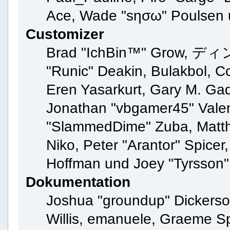
Ace, Wade "sησω" Poulsen 
Customizer
Brad "IchBin™" Grow, ディン1
"Runic" Deakin, Bulakbol, C
Eren Yasarkurt, Gary M. Gad
Jonathan "vbgamer45" Valent
"SlammedDime" Zuba, Matth
Niko, Peter "Arantor" Spicer
Hoffman und Joey "Tyrsson"
Dokumentation
Joshua "groundup" Dickerson
Willis, emanuele, Graeme S