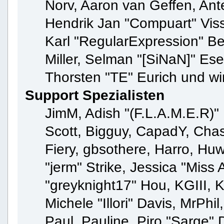
Norv, Aaron van Geffen, Ante
Hendrik Jan "Compuart" Vis
Karl "RegularExpression" B
Miller, Selman "[SiNaN]" Ese
Thorsten "TE" Eurich und wi
Support Spezialisten
JimM, Adish "(F.L.A.M.E.R)" 
Scott, Bigguy, CapadY, Cha
Fiery, gbsothere, Harro, Hu
"jerm" Strike, Jessica "Mis
"greyknight17" Hou, KGIII, K
Michele "Illori" Davis, MrPhil
Paul_Pauline, Piro "Sarge" 