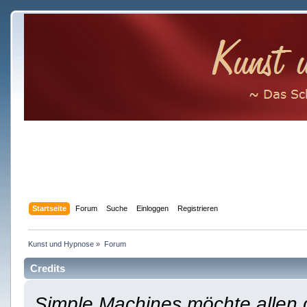
Startseite
Forum
Suche
Einloggen
Registrieren
Kunst und Hypnose
»
Forum
Credits
Simple Machines möchte allen