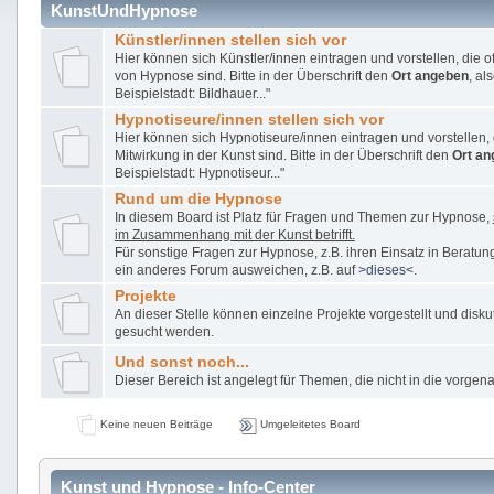
KunstUndHypnose
Künstler/innen stellen sich vor
Hier können sich Künstler/innen eintragen und vorstellen, die o
von Hypnose sind. Bitte in der Überschrift den
Ort angeben
, al
Beispielstadt: Bildhauer..."
Hypnotiseure/innen stellen sich vor
Hier können sich Hypnotiseure/innen eintragen und vorstellen, d
Mitwirkung in der Kunst sind. Bitte in der Überschrift den
Ort an
Beispielstadt: Hypnotiseur..."
Rund um die Hypnose
In diesem Board ist Platz für Fragen und Themen zur Hypnose,
im Zusammenhang mit der Kunst betrifft.
Für sonstige Fragen zur Hypnose, z.B. ihren Einsatz in Beratung
ein anderes Forum ausweichen, z.B. auf
>dieses<.
Projekte
An dieser Stelle können einzelne Projekte vorgestellt und disku
gesucht werden.
Und sonst noch...
Dieser Bereich ist angelegt für Themen, die nicht in die vorge
Keine neuen Beiträge
Umgeleitetes Board
Kunst und Hypnose - Info-Center